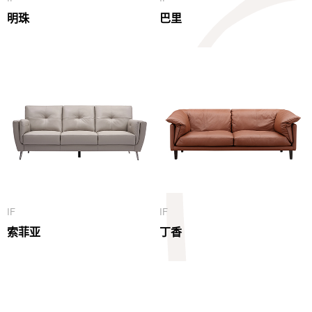
明珠
巴里
IF
IF
索菲亚
丁香