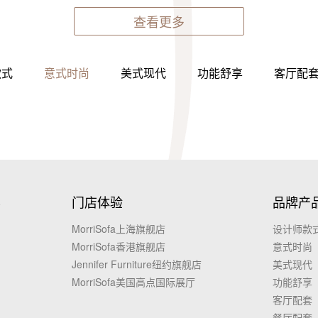
查看更多
款式
意式时尚
美式现代
功能舒享
客厅配
容
门店体验
品牌产
MorriSofa上海旗舰店
设计师款
MorriSofa香港旗舰店
意式时尚
Jennifer Furniture纽约旗舰店
美式现代
MorriSofa美国高点国际展厅
功能舒享
客厅配套
餐厅配套