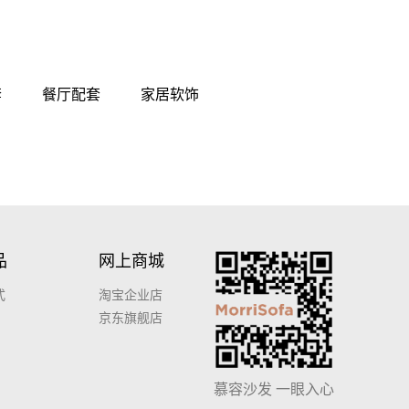
套
餐厅配套
家居软饰
品
网上商城
式
淘宝企业店
京东旗舰店
慕容沙发 一眼入心